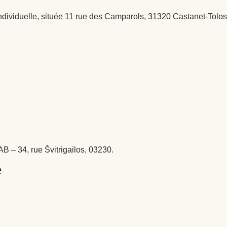
 individuelle, située 11 rue des Camparols, 31320 Castanet-Tol
B – 34, rue Švitrigailos, 03230.
e